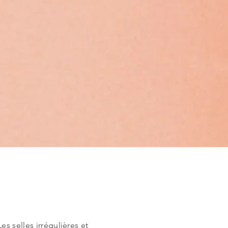
es selles irrégulières et