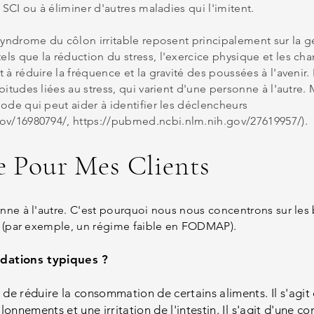
 SCI ou à éliminer d'autres maladies qui l'imitent.
 syndrome du côlon irritable reposent principalement sur la 
s que la réduction du stress, l'exercice physique et les ch
 réduire la fréquence et la gravité des poussées à l'avenir. Il
itudes liées au stress, qui varient d'une personne à l'autre. 
ode qui peut aider à identifier les déclencheurs
ov/16980794/,
https://pubmed.ncbi.nlm.nih.gov/27619957/).
 Pour Mes Clients
onne à l'autre. C'est pourquoi nous nous concentrons sur le
de (par exemple, un régime faible en FODMAP).
dations typiques ?
réduire la consommation de certains aliments. Il s'agit d
lonnements et une irritation de l'intestin. Il s'agit d'une 