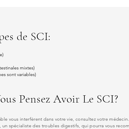
pes de SC
I
:
e)
estinales mixtes)
mes sont variables)
Vous Pensez Avoir Le SCI?
able vous interfèrent dans votre vie, consultez votre médeci
, un spécialiste des troubles digestifs, qui pourra vous re