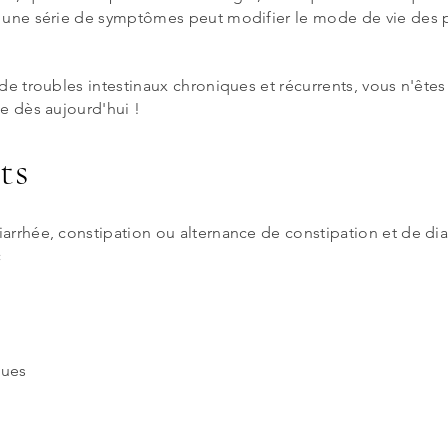
à une série de symptômes peut modifier le mode de vie des p
 de troubles intestinaux chroniques et récurrents, vous n'ête
de dès aujourd'hui !
ts
arrhée, constipation ou alternance de constipation et de dia
c
ques