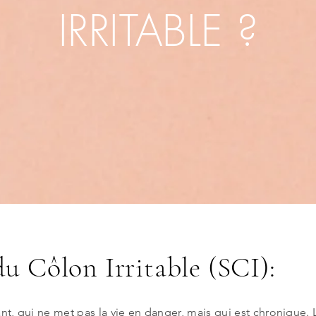
IRRITABLE ?
u Côlon Irritable (SCI):
ant, qui ne met pas la vie en danger, mais qui est chronique. L