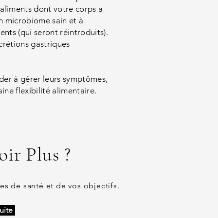
 aliments dont votre corps a
un microbiome sain et à
nts (qui seront réintroduits).
crétions gas
triques
aider à gérer leurs symptômes,
ne flexibilité alimentaire.
ir Plus ?​
s de santé et de vos objectifs.
uite